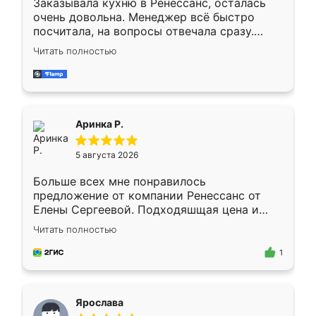
Заказывала кухню в Ренессанс, осталась
очень довольна. Менеджер всё быстро
посчитала, на вопросы отвечала сразу.
Замерщик приехал в субботу, подошёл к
Читать полностью
делу со всей ответственностью. Собрали
за день, ребята работали аккуратно, даже
пыли почти не было. Качество отличное,
ящики ходят плавно, ничего не скрипит.
Всё подошло как влитое.
Аринка Р.
5 августа 2026
Больше всех мне понравилось
предложение от компании Ренессанс от
Елены Сергеевой. Подходяшщая цена и
короткие сроки изготовления. Приехавший
Читать полностью
для замера сотрудник Владислав
предложил по моему эскизу самый
1
подходящий вариант шкафа. Немного его
видоизменил, получилось даже лучше, чем
я хотела.
Ярослава