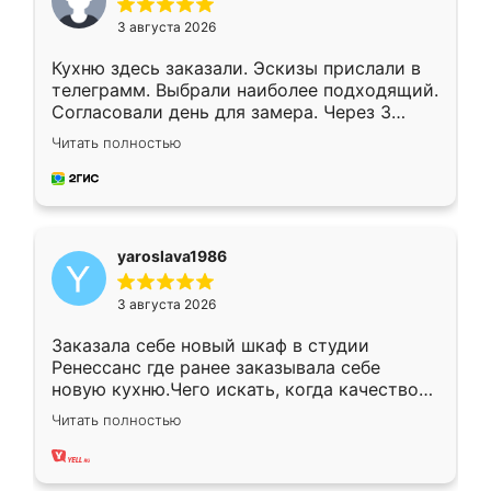
3 августа 2026
Кухню здесь заказали. Эскизы прислали в
телеграмм. Выбрали наиболее подходящий.
Согласовали день для замера. Через 3
недели кухня была уже готова. Остались
Читать полностью
довольны работой. Спасибо Ренессанс
мебель за качественную работу!
yaroslava1986
3 августа 2026
Заказала себе новый шкаф в студии
Ренессанс где ранее заказывала себе
новую кухню.Чего искать, когда качеством
вполне довольна. Служит кухня уже почти
Читать полностью
два года, нареканий нет.