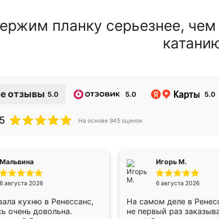
ержим планку серьезнее, чем
катани
е отзывы
5.0
5.0
5.0
5
На основе
945
оценок
Мальвина
Игорь М.
6 августа 2026
6 августа 2026
ала кухню в Ренессанс,
На самом деле в Ренес
ь очень довольна.
не первый раз заказыв