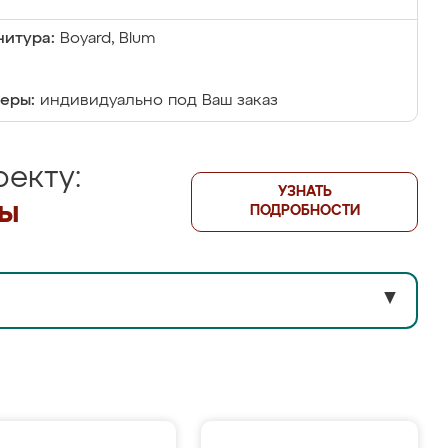
итура:
Boyard, Blum
еры:
индивидуально под Ваш заказ
екту:
УЗНАТЬ
лы
ПОДРОБНОСТИ
▼