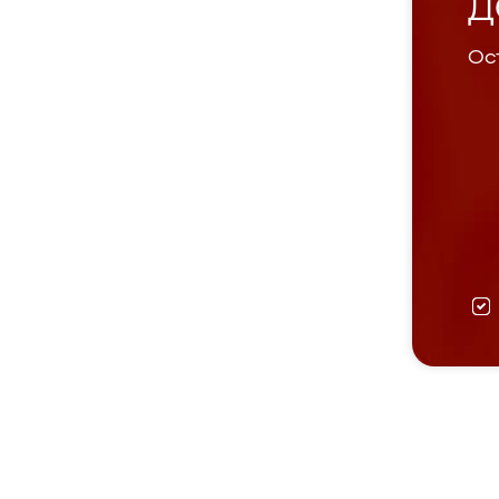
Д
Ост