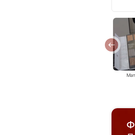
Мат
Ф