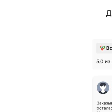
Д
Вс
5.0
из 
Заказыв
осталас