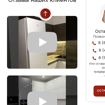
Отзывы наших клиентов
Оста
Позвон
8 (
8 (
8 (
Или оставь
ко
предвар
ОСТ