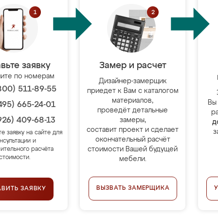
вьте заявку
Замер и расчет
ите по номерам
Дизайнер-замерщик
800) 511-89-55
приедет к Вам с каталогом
материалов,
Вы
495) 665-24-01
проведёт детальные
р
926) 409-68-13
замеры,
д
составит проект и сделает
з
те заявку на сайте для
окончательный расчёт
нсультации и
стоимости Вашей будущей
ительного расчёта
стоимости.
мебели.
ВЫЗВАТЬ ЗАМЕРЩИКА
АВИТЬ ЗАЯВКУ