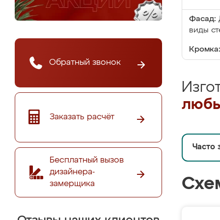
Фасад:
виды ст
Кромка
Обратный звонок
Изго
любы
Заказать расчёт
Часто 
Бесплатный вызов
дизайнера-
Схе
замерщика