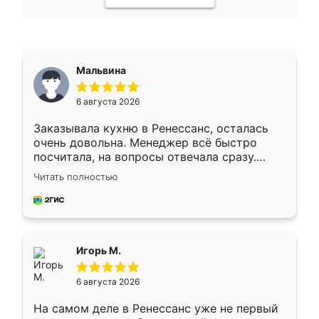
Мальвина
6 августа 2026
Заказывала кухню в Ренессанс, осталась
очень довольна. Менеджер всё быстро
посчитала, на вопросы отвечала сразу.
Замерщик приехал в субботу, подошёл к
Читать полностью
делу со всей ответственностью. Собрали
за день, ребята работали аккуратно, даже
пыли почти не было. Качество отличное,
ящики ходят плавно, ничего не скрипит.
Всё подошло как влитое.
Игорь М.
6 августа 2026
На самом деле в Ренессанс уже не первый