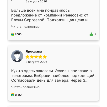
5 августа 2026
Больше всех мне понравилось
предложение от компании Ренессанс от
Елены Сергеевой. Подходяшщая цена и
короткие сроки изготовления. Приехавший
Читать полностью
для замера сотрудник Владислав
предложил по моему эскизу самый
1
подходящий вариант шкафа. Немного его
видоизменил, получилось даже лучше, чем
я хотела.
Ярослава
3 августа 2026
Кухню здесь заказали. Эскизы прислали в
телеграмм. Выбрали наиболее подходящий.
Согласовали день для замера. Через 3
недели кухня была уже готова. Остались
Читать полностью
довольны работой. Спасибо Ренессанс
мебель за качественную работу!