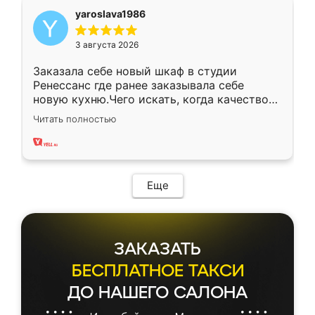
yaroslava1986
3 августа 2026
Заказала себе новый шкаф в студии
Ренессанс где ранее заказывала себе
новую кухню.Чего искать, когда качеством
вполне довольна. Служит кухня уже почти
Читать полностью
два года, нареканий нет.
Еще
ЗАКАЗАТЬ
БЕСПЛАТНОЕ ТАКСИ
ДО НАШЕГО САЛОНА