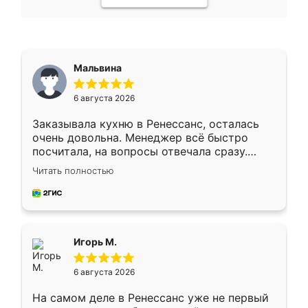
Мальвина
6 августа 2026
Заказывала кухню в Ренессанс, осталась
очень довольна. Менеджер всё быстро
посчитала, на вопросы отвечала сразу.
Замерщик приехал в субботу, подошёл к
Читать полностью
делу со всей ответственностью. Собрали
за день, ребята работали аккуратно, даже
пыли почти не было. Качество отличное,
ящики ходят плавно, ничего не скрипит.
Всё подошло как влитое.
Игорь М.
6 августа 2026
На самом деле в Ренессанс уже не первый