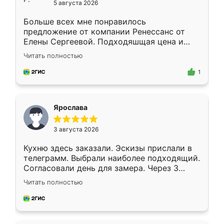
5 августа 2026
Больше всех мне понравилось
предложение от компании Ренессанс от
Елены Сергеевой. Подходяшщая цена и
короткие сроки изготовления. Приехавший
Читать полностью
для замера сотрудник Владислав
предложил по моему эскизу самый
1
подходящий вариант шкафа. Немного его
видоизменил, получилось даже лучше, чем
я хотела.
Ярослава
3 августа 2026
Кухню здесь заказали. Эскизы прислали в
телеграмм. Выбрали наиболее подходящий.
Согласовали день для замера. Через 3
недели кухня была уже готова. Остались
Читать полностью
довольны работой. Спасибо Ренессанс
мебель за качественную работу!