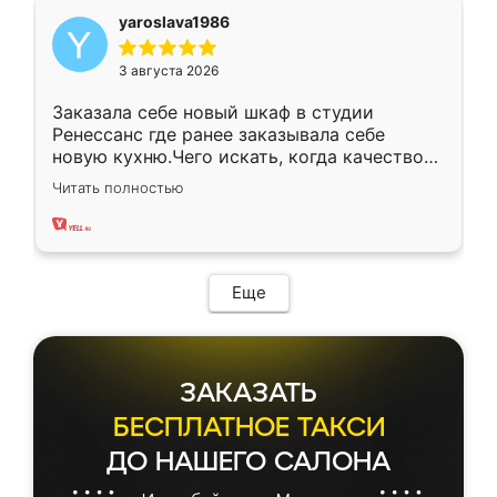
yaroslava1986
3 августа 2026
Заказала себе новый шкаф в студии
Ренессанс где ранее заказывала себе
новую кухню.Чего искать, когда качеством
вполне довольна. Служит кухня уже почти
Читать полностью
два года, нареканий нет.
Еще
ЗАКАЗАТЬ
БЕСПЛАТНОЕ ТАКСИ
ДО НАШЕГО САЛОНА