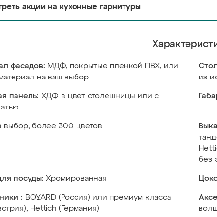
реть акции на кухонные гарнитуры
Характерист
ал фасадов:
МДФ, покрытые плёнкой ПВХ, или
Сто
материал на ваш выбор
из и
я панель:
ХДФ в цвет столешницы или с
Габа
чатью
а выбор, более 300 цветов
Выка
танд
Hett
без 
ля посуды:
Хромированная
Цоко
ники :
BOYARD (Россия) или премиум класса
Аксе
встрия), Hettich (Германия)
волш