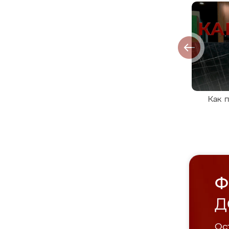
Как 
Ф
Д
Ост