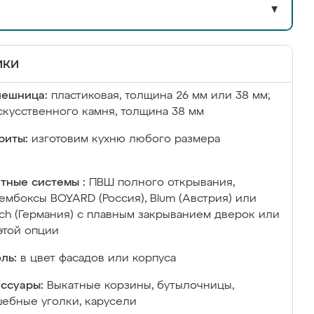
▼
ики
лешница:
пластиковая, толщина 26 мм или 38 мм;
скусственного камня, толщина 38 мм
риты:
изготовим кухню любого размера
тные системы :
ПВШ полного открывания,
ембоксы BOYARD (Россия), Blum (Австрия) или
ich (Германия) с плавным закрыванием дверок или
этой опции
ль:
в цвет фасадов или корпуса
ссуары:
Выкатные корзины, бутылочницы,
ебные уголки, карусели