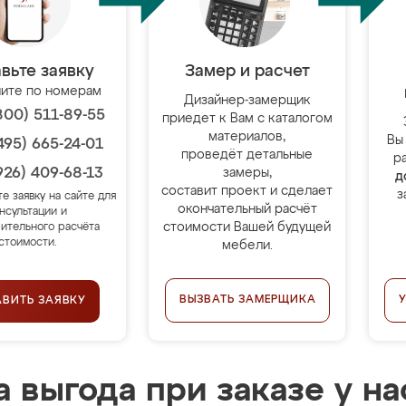
вьте заявку
Замер и расчет
ите по номерам
Дизайнер-замерщик
800) 511-89-55
приедет к Вам с каталогом
материалов,
Вы
495) 665-24-01
проведёт детальные
р
926) 409-68-13
замеры,
д
составит проект и сделает
з
те заявку на сайте для
окончательный расчёт
нсультации и
стоимости Вашей будущей
ительного расчёта
стоимости.
мебели.
ВЫЗВАТЬ ЗАМЕРЩИКА
АВИТЬ ЗАЯВКУ
 выгода при заказе у на