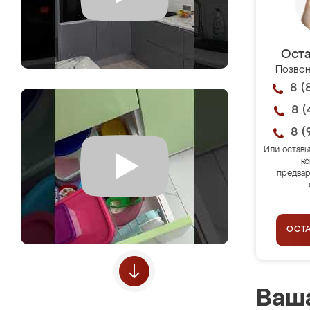
Оста
Позвон
8 (
8 (
8 (
Или оставь
ко
предвар
ОСТ
Ваша