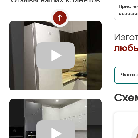
Отзывы наших клиентов
Пристен
освеще
Изго
любы
Часто 
Схе