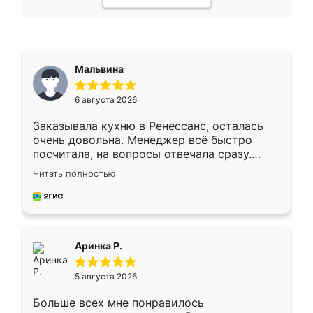
Мальвина
6 августа 2026
Заказывала кухню в Ренессанс, осталась
очень довольна. Менеджер всё быстро
посчитала, на вопросы отвечала сразу.
Замерщик приехал в субботу, подошёл к
Читать полностью
делу со всей ответственностью. Собрали
за день, ребята работали аккуратно, даже
пыли почти не было. Качество отличное,
ящики ходят плавно, ничего не скрипит.
Всё подошло как влитое.
Аринка Р.
5 августа 2026
Больше всех мне понравилось