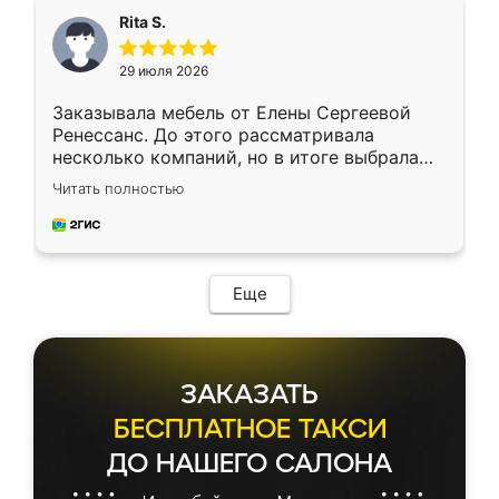
Rita S.
29 июля 2026
Заказывала мебель от Елены Сергеевой
Ренессанс. До этого рассматривала
несколько компаний, но в итоге выбрала
эту. Сначала обговорили условия, потом
Читать полностью
приехал замерщик, всё спокойно объяснил
и снял размеры. Изготовили в срок, с
доставкой тоже никаких проблем не
возникло. Сборку выполнили аккуратно,
мебель сразу встала на свое место без
Еще
каких-либо доработок. Качеством осталась
довольна, все выглядит так, как и ожидала.
ЗАКАЗАТЬ
БЕСПЛАТНОЕ ТАКСИ
ДО НАШЕГО САЛОНА