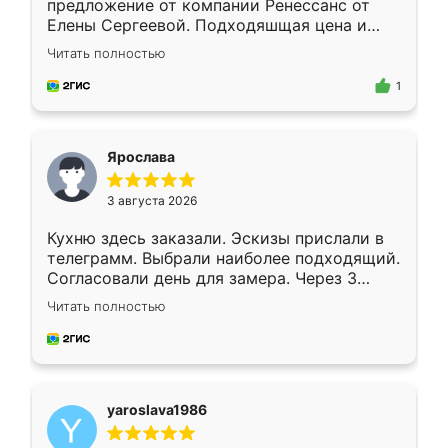
предложение от компании Ренессанс от
Елены Сергеевой. Подходяшщая цена и
короткие сроки изготовления. Приехавший
Читать полностью
для замера сотрудник Владислав
предложил по моему эскизу самый
1
подходящий вариант шкафа. Немного его
видоизменил, получилось даже лучше, чем
я хотела.
Ярослава
3 августа 2026
Кухню здесь заказали. Эскизы прислали в
телеграмм. Выбрали наиболее подходящий.
Согласовали день для замера. Через 3
недели кухня была уже готова. Остались
Читать полностью
довольны работой. Спасибо Ренессанс
мебель за качественную работу!
yaroslava1986