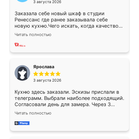
3 августа 2026
Заказала себе новый шкаф в студии
Ренессанс где ранее заказывала себе
новую кухню.Чего искать, когда качеством
вполне довольна. Служит кухня уже почти
Читать полностью
два года, нареканий нет.
Ярослава
3 августа 2026
Кухню здесь заказали. Эскизы прислали в
телеграмм. Выбрали наиболее подходящий.
Согласовали день для замера. Через 3
недели кухня была уже готова. Остались
Читать полностью
довольны работой. Спасибо Ренессанс
мебель за качественную работу!