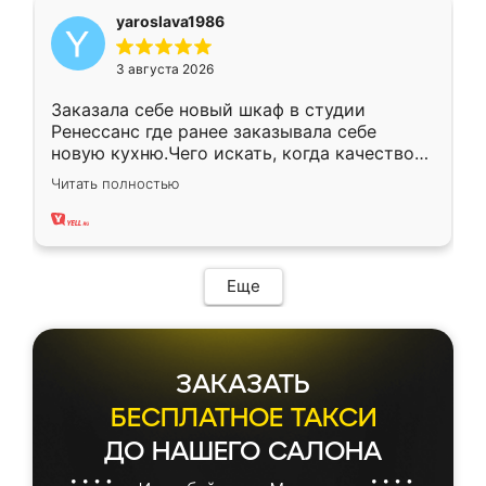
yaroslava1986
3 августа 2026
Заказала себе новый шкаф в студии
Ренессанс где ранее заказывала себе
новую кухню.Чего искать, когда качеством
вполне довольна. Служит кухня уже почти
Читать полностью
два года, нареканий нет.
Еще
ЗАКАЗАТЬ
БЕСПЛАТНОЕ ТАКСИ
ДО НАШЕГО САЛОНА