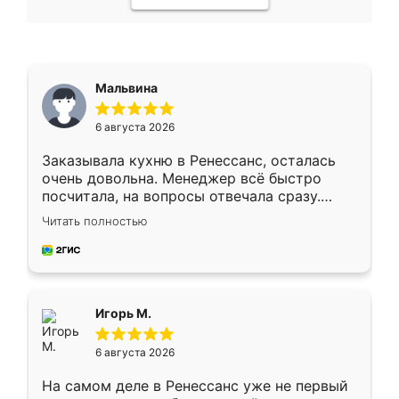
Мальвина
6 августа 2026
Заказывала кухню в Ренессанс, осталась
очень довольна. Менеджер всё быстро
посчитала, на вопросы отвечала сразу.
Замерщик приехал в субботу, подошёл к
Читать полностью
делу со всей ответственностью. Собрали
за день, ребята работали аккуратно, даже
пыли почти не было. Качество отличное,
ящики ходят плавно, ничего не скрипит.
Всё подошло как влитое.
Игорь М.
6 августа 2026
На самом деле в Ренессанс уже не первый