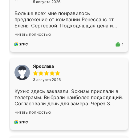
5 августа 2026
Больше всех мне понравилось
предложение от компании Ренессанс от
Елены Сергеевой. Подходяшщая цена и
короткие сроки изготовления. Приехавший
Читать полностью
для замера сотрудник Владислав
предложил по моему эскизу самый
1
подходящий вариант шкафа. Немного его
видоизменил, получилось даже лучше, чем
я хотела.
Ярослава
3 августа 2026
Кухню здесь заказали. Эскизы прислали в
телеграмм. Выбрали наиболее подходящий.
Согласовали день для замера. Через 3
недели кухня была уже готова. Остались
Читать полностью
довольны работой. Спасибо Ренессанс
мебель за качественную работу!