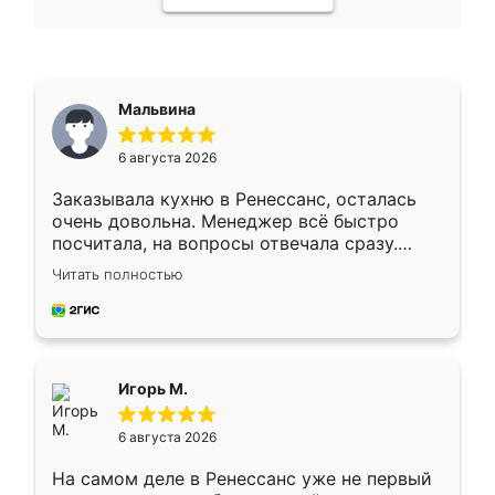
Мальвина
6 августа 2026
Заказывала кухню в Ренессанс, осталась
очень довольна. Менеджер всё быстро
посчитала, на вопросы отвечала сразу.
Замерщик приехал в субботу, подошёл к
Читать полностью
делу со всей ответственностью. Собрали
за день, ребята работали аккуратно, даже
пыли почти не было. Качество отличное,
ящики ходят плавно, ничего не скрипит.
Всё подошло как влитое.
Игорь М.
6 августа 2026
На самом деле в Ренессанс уже не первый