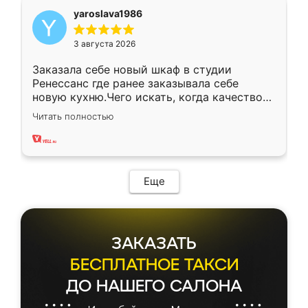
yaroslava1986
3 августа 2026
Заказала себе новый шкаф в студии
Ренессанс где ранее заказывала себе
новую кухню.Чего искать, когда качеством
вполне довольна. Служит кухня уже почти
Читать полностью
два года, нареканий нет.
Еще
ЗАКАЗАТЬ
БЕСПЛАТНОЕ ТАКСИ
ДО НАШЕГО САЛОНА