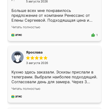
5 августа 2026
Больше всех мне понравилось
предложение от компании Ренессанс от
Елены Сергеевой. Подходяшщая цена и
короткие сроки изготовления. Приехавший
Читать полностью
для замера сотрудник Владислав
предложил по моему эскизу самый
1
подходящий вариант шкафа. Немного его
видоизменил, получилось даже лучше, чем
я хотела.
Ярослава
3 августа 2026
Кухню здесь заказали. Эскизы прислали в
телеграмм. Выбрали наиболее подходящий.
Согласовали день для замера. Через 3
недели кухня была уже готова. Остались
Читать полностью
довольны работой. Спасибо Ренессанс
мебель за качественную работу!