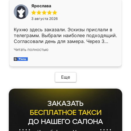
Ярослава
3 августа 2026
Кухню здесь заказали. Эскизы прислали в
телеграмм. Выбрали наиболее подходящий.
Согласовали день для замера. Через 3
недели кухня была уже готова. Остались
Читать полностью
довольны работой. Спасибо Ренессанс
мебель за качественную работу!
Еще
ЗАКАЗАТЬ
БЕСПЛАТНОЕ ТАКСИ
ДО НАШЕГО САЛОНА