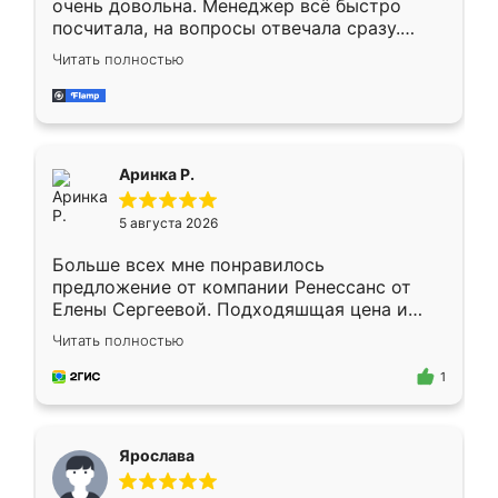
очень довольна. Менеджер всё быстро
посчитала, на вопросы отвечала сразу.
Замерщик приехал в субботу, подошёл к
Читать полностью
делу со всей ответственностью. Собрали
за день, ребята работали аккуратно, даже
пыли почти не было. Качество отличное,
ящики ходят плавно, ничего не скрипит.
Всё подошло как влитое.
Аринка Р.
5 августа 2026
Больше всех мне понравилось
предложение от компании Ренессанс от
Елены Сергеевой. Подходяшщая цена и
короткие сроки изготовления. Приехавший
Читать полностью
для замера сотрудник Владислав
предложил по моему эскизу самый
1
подходящий вариант шкафа. Немного его
видоизменил, получилось даже лучше, чем
я хотела.
Ярослава