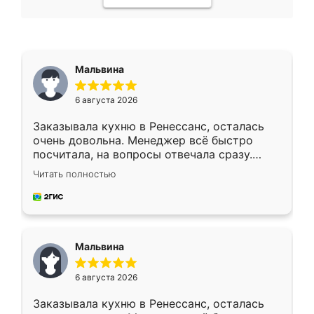
Мальвина
6 августа 2026
Заказывала кухню в Ренессанс, осталась
очень довольна. Менеджер всё быстро
посчитала, на вопросы отвечала сразу.
Замерщик приехал в субботу, подошёл к
Читать полностью
делу со всей ответственностью. Собрали
за день, ребята работали аккуратно, даже
пыли почти не было. Качество отличное,
ящики ходят плавно, ничего не скрипит.
Всё подошло как влитое.
Мальвина
6 августа 2026
Заказывала кухню в Ренессанс, осталась