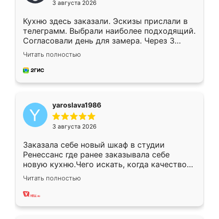
3 августа 2026
Кухню здесь заказали. Эскизы прислали в
телеграмм. Выбрали наиболее подходящий.
Согласовали день для замера. Через 3
недели кухня была уже готова. Остались
Читать полностью
довольны работой. Спасибо Ренессанс
мебель за качественную работу!
yaroslava1986
3 августа 2026
Заказала себе новый шкаф в студии
Ренессанс где ранее заказывала себе
новую кухню.Чего искать, когда качеством
вполне довольна. Служит кухня уже почти
Читать полностью
два года, нареканий нет.