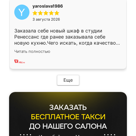
yaroslava1986
3 августа 2026
Заказала себе новый шкаф в студии
Ренессанс где ранее заказывала себе
новую кухню.Чего искать, когда качеством
вполне довольна. Служит кухня уже почти
Читать полностью
два года, нареканий нет.
Еще
ЗАКАЗАТЬ
БЕСПЛАТНОЕ ТАКСИ
ДО НАШЕГО САЛОНА