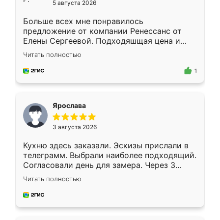
5 августа 2026
Больше всех мне понравилось
предложение от компании Ренессанс от
Елены Сергеевой. Подходяшщая цена и
короткие сроки изготовления. Приехавший
Читать полностью
для замера сотрудник Владислав
предложил по моему эскизу самый
1
подходящий вариант шкафа. Немного его
видоизменил, получилось даже лучше, чем
я хотела.
Ярослава
3 августа 2026
Кухню здесь заказали. Эскизы прислали в
телеграмм. Выбрали наиболее подходящий.
Согласовали день для замера. Через 3
недели кухня была уже готова. Остались
Читать полностью
довольны работой. Спасибо Ренессанс
мебель за качественную работу!