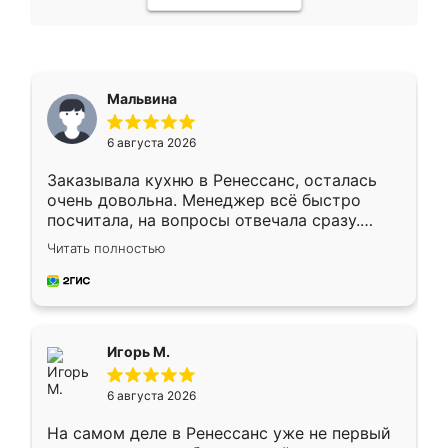
Мальвина
6 августа 2026
Заказывала кухню в Ренессанс, осталась
очень довольна. Менеджер всё быстро
посчитала, на вопросы отвечала сразу.
Замерщик приехал в субботу, подошёл к
Читать полностью
делу со всей ответственностью. Собрали
за день, ребята работали аккуратно, даже
пыли почти не было. Качество отличное,
ящики ходят плавно, ничего не скрипит.
Всё подошло как влитое.
Игорь М.
6 августа 2026
На самом деле в Ренессанс уже не первый