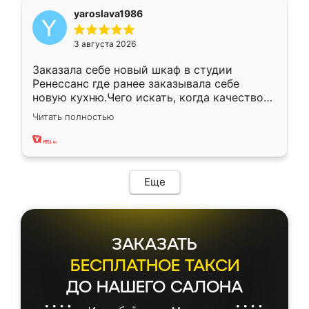
yaroslava1986
3 августа 2026
Заказала себе новый шкаф в студии
Ренессанс где ранее заказывала себе
новую кухню.Чего искать, когда качеством
вполне довольна. Служит кухня уже почти
Читать полностью
два года, нареканий нет.
Еще
ЗАКАЗАТЬ
БЕСПЛАТНОЕ ТАКСИ
ДО НАШЕГО САЛОНА