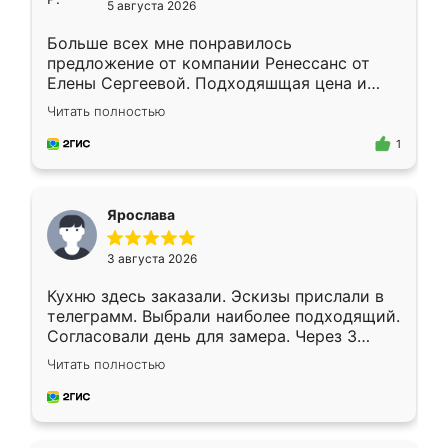
5 августа 2026
Больше всех мне понравилось
предложение от компании Ренессанс от
Елены Сергеевой. Подходяшщая цена и
короткие сроки изготовления. Приехавший
Читать полностью
для замера сотрудник Владислав
предложил по моему эскизу самый
1
подходящий вариант шкафа. Немного его
видоизменил, получилось даже лучше, чем
я хотела.
Ярослава
3 августа 2026
Кухню здесь заказали. Эскизы прислали в
телеграмм. Выбрали наиболее подходящий.
Согласовали день для замера. Через 3
недели кухня была уже готова. Остались
Читать полностью
довольны работой. Спасибо Ренессанс
мебель за качественную работу!