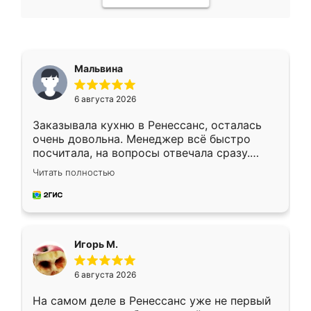
Мальвина
6 августа 2026
Заказывала кухню в Ренессанс, осталась
очень довольна. Менеджер всё быстро
посчитала, на вопросы отвечала сразу.
Замерщик приехал в субботу, подошёл к
Читать полностью
делу со всей ответственностью. Собрали
за день, ребята работали аккуратно, даже
пыли почти не было. Качество отличное,
ящики ходят плавно, ничего не скрипит.
Всё подошло как влитое.
Игорь М.
6 августа 2026
На самом деле в Ренессанс уже не первый