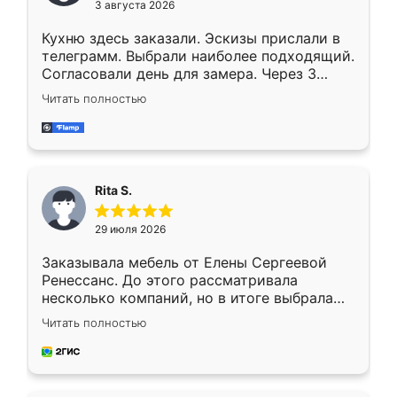
3 августа 2026
Кухню здесь заказали. Эскизы прислали в
телеграмм. Выбрали наиболее подходящий.
Согласовали день для замера. Через 3
недели кухня была уже готова. Остались
Читать полностью
довольны работой. Спасибо Ренессанс
мебель за качественную работу!
Rita S.
29 июля 2026
Заказывала мебель от Елены Сергеевой
Ренессанс. До этого рассматривала
несколько компаний, но в итоге выбрала
эту. Сначала обговорили условия, потом
Читать полностью
приехал замерщик, всё спокойно объяснил
и снял размеры. Изготовили в срок, с
доставкой тоже никаких проблем не
возникло. Сборку выполнили аккуратно,