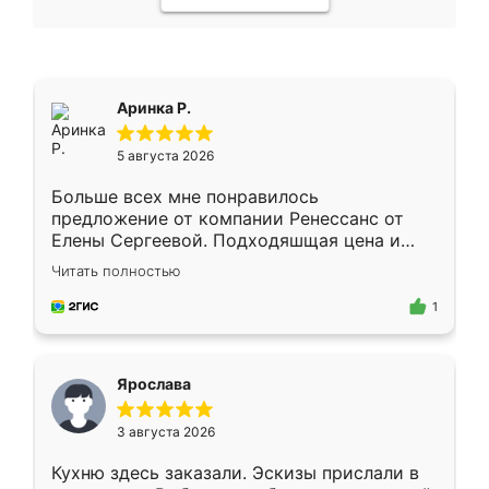
Аринка Р.
5 августа 2026
Больше всех мне понравилось
предложение от компании Ренессанс от
Елены Сергеевой. Подходяшщая цена и
короткие сроки изготовления. Приехавший
Читать полностью
для замера сотрудник Владислав
предложил по моему эскизу самый
1
подходящий вариант шкафа. Немного его
видоизменил, получилось даже лучше, чем
я хотела.
Ярослава
3 августа 2026
Кухню здесь заказали. Эскизы прислали в