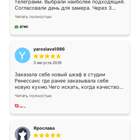
телеграмм. Выбрали наиболее подходящий.
Согласовали день для замера. Через 3
недели кухня была уже готова. Остались
Читать полностью
довольны работой. Спасибо Ренессанс
мебель за качественную работу!
yaroslava1986
3 августа 2026
Заказала себе новый шкаф в студии
Ренессанс где ранее заказывала себе
новую кухню.Чего искать, когда качеством
вполне довольна. Служит кухня уже почти
Читать полностью
два года, нареканий нет.
Ярослава