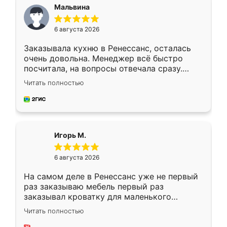
Мальвина
6 августа 2026
Заказывала кухню в Ренессанс, осталась
очень довольна. Менеджер всё быстро
посчитала, на вопросы отвечала сразу.
Замерщик приехал в субботу, подошёл к
Читать полностью
делу со всей ответственностью. Собрали
за день, ребята работали аккуратно, даже
пыли почти не было. Качество отличное,
ящики ходят плавно, ничего не скрипит.
Всё подошло как влитое.
Игорь М.
6 августа 2026
На самом деле в Ренессанс уже не первый
раз заказываю мебель первый раз
заказывал кроватку для маленького
ребёнка при его рождении ,во второй раз
Читать полностью
заказал шкаф-купе. По качеству очень