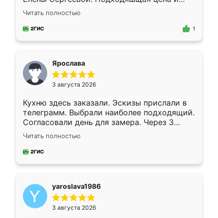
короткие сроки изготовления. Приехавший
Читать полностью
для замера сотрудник Владислав
предложил по моему эскизу самый
1
подходящий вариант шкафа. Немного его
видоизменил, получилось даже лучше, чем
я хотела.
Ярослава
3 августа 2026
Кухню здесь заказали. Эскизы прислали в
телеграмм. Выбрали наиболее подходящий.
Согласовали день для замера. Через 3
недели кухня была уже готова. Остались
Читать полностью
довольны работой. Спасибо Ренессанс
мебель за качественную работу!
yaroslava1986
3 августа 2026