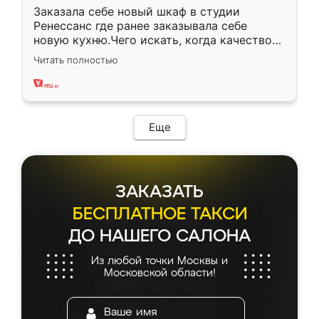
Заказала себе новый шкаф в студии
Ренессанс где ранее заказывала себе
новую кухню.Чего искать, когда качеством
вполне довольна. Служит кухня уже почти
Читать полностью
два года, нареканий нет.
Еще
ЗАКАЗАТЬ
БЕСПЛАТНОЕ ТАКСИ
ДО НАШЕГО САЛОНА
Из любой точки Москвы и
Московской области!