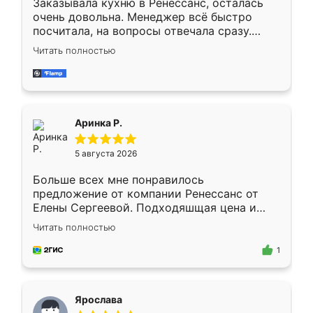
Заказывала кухню в Ренессанс, осталась
очень довольна. Менеджер всё быстро
посчитала, на вопросы отвечала сразу.
Замерщик приехал в субботу, подошёл к
Читать полностью
делу со всей ответственностью. Собрали
за день, ребята работали аккуратно, даже
пыли почти не было. Качество отличное,
ящики ходят плавно, ничего не скрипит.
Всё подошло как влитое.
Аринка Р.
5 августа 2026
Больше всех мне понравилось
предложение от компании Ренессанс от
Елены Сергеевой. Подходяшщая цена и
короткие сроки изготовления. Приехавший
Читать полностью
для замера сотрудник Владислав
предложил по моему эскизу самый
1
подходящий вариант шкафа. Немного его
видоизменил, получилось даже лучше, чем
я хотела.
Ярослава