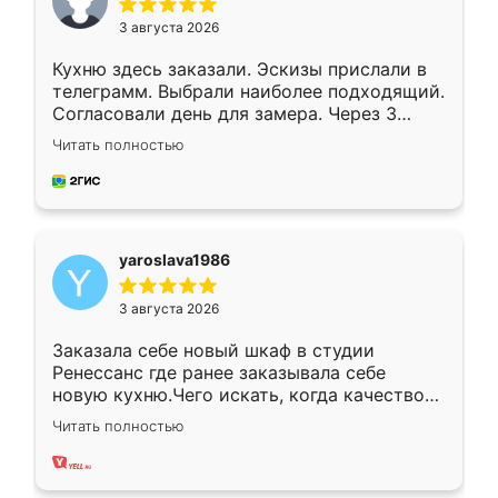
3 августа 2026
Кухню здесь заказали. Эскизы прислали в
телеграмм. Выбрали наиболее подходящий.
Согласовали день для замера. Через 3
недели кухня была уже готова. Остались
Читать полностью
довольны работой. Спасибо Ренессанс
мебель за качественную работу!
yaroslava1986
3 августа 2026
Заказала себе новый шкаф в студии
Ренессанс где ранее заказывала себе
новую кухню.Чего искать, когда качеством
вполне довольна. Служит кухня уже почти
Читать полностью
два года, нареканий нет.