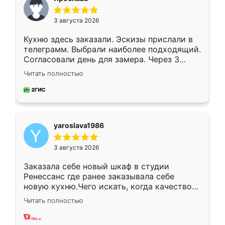
3 августа 2026
Кухню здесь заказали. Эскизы прислали в
телеграмм. Выбрали наиболее подходящий.
Согласовали день для замера. Через 3
недели кухня была уже готова. Остались
Читать полностью
довольны работой. Спасибо Ренессанс
мебель за качественную работу!
yaroslava1986
3 августа 2026
Заказала себе новый шкаф в студии
Ренессанс где ранее заказывала себе
новую кухню.Чего искать, когда качеством
вполне довольна. Служит кухня уже почти
Читать полностью
два года, нареканий нет.