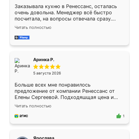
Заказывала кухню в Ренессанс, осталась
очень довольна. Менеджер всё быстро
посчитала, на вопросы отвечала сразу.
Замерщик приехал в субботу, подошёл к
Читать полностью
делу со всей ответственностью. Собрали
за день, ребята работали аккуратно, даже
пыли почти не было. Качество отличное,
ящики ходят плавно, ничего не скрипит.
Всё подошло как влитое.
Аринка Р.
5 августа 2026
Больше всех мне понравилось
предложение от компании Ренессанс от
Елены Сергеевой. Подходяшщая цена и
короткие сроки изготовления. Приехавший
Читать полностью
для замера сотрудник Владислав
предложил по моему эскизу самый
1
подходящий вариант шкафа. Немного его
видоизменил, получилось даже лучше, чем
я хотела.
Ярослава