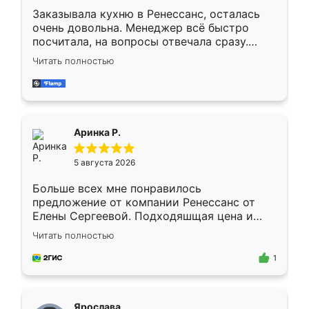
Заказывала кухню в Ренессанс, осталась
очень довольна. Менеджер всё быстро
посчитала, на вопросы отвечала сразу.
Замерщик приехал в субботу, подошёл к
Читать полностью
делу со всей ответственностью. Собрали
за день, ребята работали аккуратно, даже
пыли почти не было. Качество отличное,
ящики ходят плавно, ничего не скрипит.
Всё подошло как влитое.
Аринка Р.
5 августа 2026
Больше всех мне понравилось
предложение от компании Ренессанс от
Елены Сергеевой. Подходяшщая цена и
короткие сроки изготовления. Приехавший
Читать полностью
для замера сотрудник Владислав
предложил по моему эскизу самый
1
подходящий вариант шкафа. Немного его
видоизменил, получилось даже лучше, чем
я хотела.
Ярослава