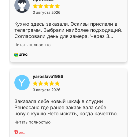
3 августа 2026
Кухню здесь заказали. Эскизы прислали в
телеграмм. Выбрали наиболее подходящий.
Согласовали день для замера. Через 3
недели кухня была уже готова. Остались
Читать полностью
довольны работой. Спасибо Ренессанс
мебель за качественную работу!
yaroslava1986
3 августа 2026
Заказала себе новый шкаф в студии
Ренессанс где ранее заказывала себе
новую кухню.Чего искать, когда качеством
вполне довольна. Служит кухня уже почти
Читать полностью
два года, нареканий нет.