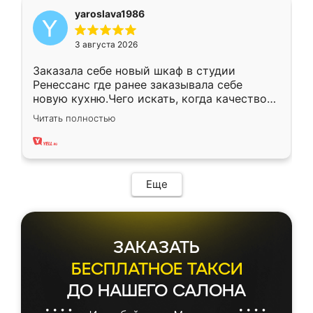
yaroslava1986
3 августа 2026
Заказала себе новый шкаф в студии
Ренессанс где ранее заказывала себе
новую кухню.Чего искать, когда качеством
вполне довольна. Служит кухня уже почти
Читать полностью
два года, нареканий нет.
Еще
ЗАКАЗАТЬ
БЕСПЛАТНОЕ ТАКСИ
ДО НАШЕГО САЛОНА