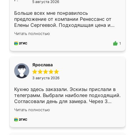
5 августа 2026
Больше всех мне понравилось
предложение от компании Ренессанс от
Елены Сергеевой. Подходяшщая цена и
короткие сроки изготовления. Приехавший
Читать полностью
для замера сотрудник Владислав
предложил по моему эскизу самый
1
подходящий вариант шкафа. Немного его
видоизменил, получилось даже лучше, чем
я хотела.
Ярослава
3 августа 2026
Кухню здесь заказали. Эскизы прислали в
телеграмм. Выбрали наиболее подходящий.
Согласовали день для замера. Через 3
недели кухня была уже готова. Остались
Читать полностью
довольны работой. Спасибо Ренессанс
мебель за качественную работу!