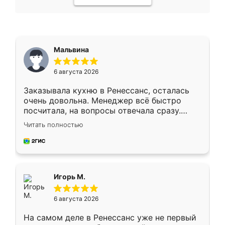
Мальвина
6 августа 2026
Заказывала кухню в Ренессанс, осталась
очень довольна. Менеджер всё быстро
посчитала, на вопросы отвечала сразу.
Замерщик приехал в субботу, подошёл к
Читать полностью
делу со всей ответственностью. Собрали
за день, ребята работали аккуратно, даже
пыли почти не было. Качество отличное,
ящики ходят плавно, ничего не скрипит.
Всё подошло как влитое.
Игорь М.
6 августа 2026
На самом деле в Ренессанс уже не первый