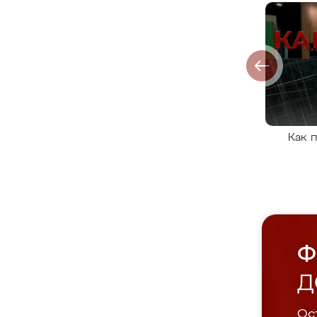
Как 
Ф
Д
Ост