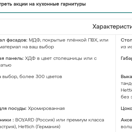
реть акции на кухонные гарнитуры
Характерист
ал фасадов:
МДФ, покрытые плёнкой ПВХ, или
Сто
материал на ваш выбор
из и
я панель:
ХДФ в цвет столешницы или с
Габа
чатью
а выбор, более 300 цветов
Выка
танд
Hett
без 
ля посуды:
Хромированная
Цоко
ники :
BOYARD (Россия) или премиум класса
Аксе
встрия), Hettich (Германия)
волш