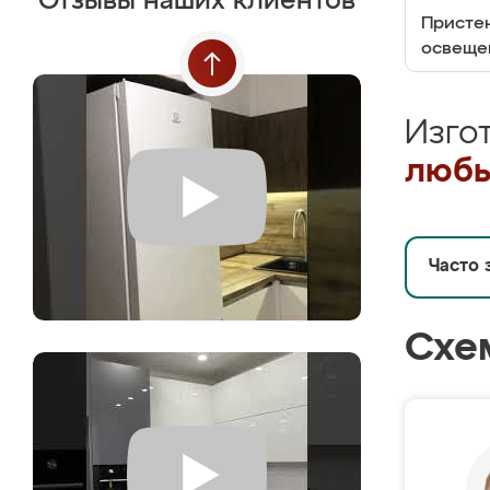
Отзывы наших клиентов
Пристен
освеще
Изго
любы
Часто 
Схе