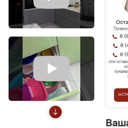
Оста
Позвон
8 (
8 (
8 (
Или оставь
ко
предвар
ОСТ
Ваша