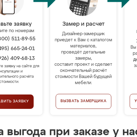
вьте заявку
Замер и расчет
ите по номерам
Дизайнер-замерщик
800) 511-89-55
приедет к Вам с каталогом
материалов,
Вы
495) 665-24-01
проведёт детальные
р
926) 409-68-13
замеры,
д
составит проект и сделает
з
те заявку на сайте для
окончательный расчёт
нсультации и
стоимости Вашей будущей
ительного расчёта
стоимости.
мебели.
ВЫЗВАТЬ ЗАМЕРЩИКА
АВИТЬ ЗАЯВКУ
 выгода при заказе у на