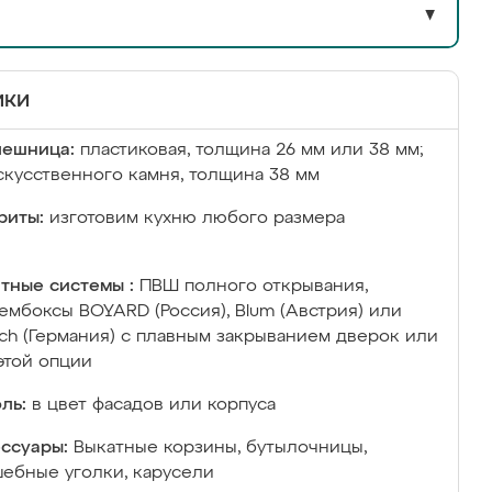
▼
ики
лешница:
пластиковая, толщина 26 мм или 38 мм;
скусственного камня, толщина 38 мм
риты:
изготовим кухню любого размера
тные системы :
ПВШ полного открывания,
ембоксы BOYARD (Россия), Blum (Австрия) или
ich (Германия) с плавным закрыванием дверок или
этой опции
ль:
в цвет фасадов или корпуса
ссуары:
Выкатные корзины, бутылочницы,
ебные уголки, карусели