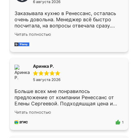
6 августа 2026
мебели буду заказывать только здесь.
Заказывала кухню в Ренессанс, осталась
очень довольна. Менеджер всё быстро
посчитала, на вопросы отвечала сразу.
Замерщик приехал в субботу, подошёл к
Читать полностью
делу со всей ответственностью. Собрали
за день, ребята работали аккуратно, даже
пыли почти не было. Качество отличное,
ящики ходят плавно, ничего не скрипит.
Всё подошло как влитое.
Аринка Р.
5 августа 2026
Больше всех мне понравилось
предложение от компании Ренессанс от
Елены Сергеевой. Подходяшщая цена и
короткие сроки изготовления. Приехавший
Читать полностью
для замера сотрудник Владислав
предложил по моему эскизу самый
1
подходящий вариант шкафа. Немного его
видоизменил, получилось даже лучше, чем