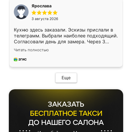
я хотела.
Ярослава
3 августа 2026
Кухню здесь заказали. Эскизы прислали в
телеграмм. Выбрали наиболее подходящий.
Согласовали день для замера. Через 3
недели кухня была уже готова. Остались
Читать полностью
довольны работой. Спасибо Ренессанс
мебель за качественную работу!
Еще
ЗАКАЗАТЬ
БЕСПЛАТНОЕ ТАКСИ
ДО НАШЕГО САЛОНА