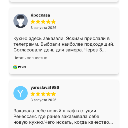
подходящий вариант шкафа. Немного его
видоизменил, получилось даже лучше, чем
я хотела.
Ярослава
3 августа 2026
Кухню здесь заказали. Эскизы прислали в
телеграмм. Выбрали наиболее подходящий.
Согласовали день для замера. Через 3
недели кухня была уже готова. Остались
Читать полностью
довольны работой. Спасибо Ренессанс
мебель за качественную работу!
yaroslava1986
3 августа 2026
Заказала себе новый шкаф в студии
Ренессанс где ранее заказывала себе
новую кухню.Чего искать, когда качеством
вполне довольна. Служит кухня уже почти