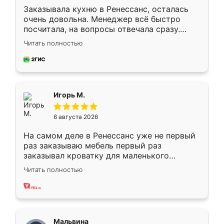
Заказывала кухню в Ренессанс, осталась
очень довольна. Менеджер всё быстро
посчитала, на вопросы отвечала сразу.
Замерщик приехал в субботу, подошёл к
Читать полностью
делу со всей ответственностью. Собрали
за день, ребята работали аккуратно, даже
пыли почти не было. Качество отличное,
ящики ходят плавно, ничего не скрипит.
Всё подошло как влитое.
Игорь М.
6 августа 2026
На самом деле в Ренессанс уже не первый
раз заказываю мебель первый раз
заказывал кроватку для маленького
ребёнка при его рождении ,во второй раз
Читать полностью
заказал шкаф-купе. По качеству очень
хорошее сборка достаточно быстрая,
также адекватные цены. До этого
сравнивал с разными конкурентами в этом
сегменте ,выбор у конкурентов куда
Мальвина