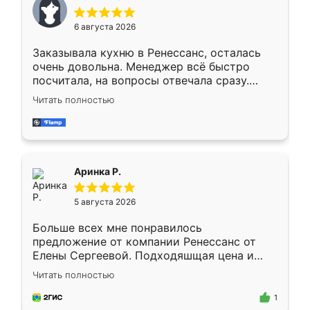
меньше, здесь же он более разнообразный.
Мне нравится ,если что-то потребуется из
6 августа 2026
мебели буду заказывать только здесь.
Заказывала кухню в Ренессанс, осталась
очень довольна. Менеджер всё быстро
посчитала, на вопросы отвечала сразу.
Замерщик приехал в субботу, подошёл к
Читать полностью
делу со всей ответственностью. Собрали
за день, ребята работали аккуратно, даже
пыли почти не было. Качество отличное,
ящики ходят плавно, ничего не скрипит.
Всё подошло как влитое.
Аринка Р.
5 августа 2026
Больше всех мне понравилось
предложение от компании Ренессанс от
Елены Сергеевой. Подходяшщая цена и
короткие сроки изготовления. Приехавший
Читать полностью
для замера сотрудник Владислав
предложил по моему эскизу самый
1