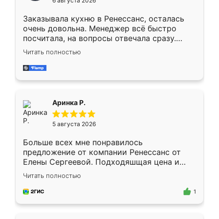
6 августа 2026
мебели буду заказывать только здесь.
Заказывала кухню в Ренессанс, осталась
очень довольна. Менеджер всё быстро
посчитала, на вопросы отвечала сразу.
Замерщик приехал в субботу, подошёл к
Читать полностью
делу со всей ответственностью. Собрали
за день, ребята работали аккуратно, даже
пыли почти не было. Качество отличное,
ящики ходят плавно, ничего не скрипит.
Всё подошло как влитое.
Аринка Р.
5 августа 2026
Больше всех мне понравилось
предложение от компании Ренессанс от
Елены Сергеевой. Подходяшщая цена и
короткие сроки изготовления. Приехавший
Читать полностью
для замера сотрудник Владислав
предложил по моему эскизу самый
1
подходящий вариант шкафа. Немного его
видоизменил, получилось даже лучше, чем