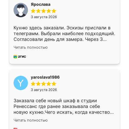
я хотела.
Ярослава
3 августа 2026
Кухню здесь заказали. Эскизы прислали в
телеграмм. Выбрали наиболее подходящий.
Согласовали день для замера. Через 3
недели кухня была уже готова. Остались
Читать полностью
довольны работой. Спасибо Ренессанс
мебель за качественную работу!
yaroslava1986
3 августа 2026
Заказала себе новый шкаф в студии
Ренессанс где ранее заказывала себе
новую кухню.Чего искать, когда качеством
вполне довольна. Служит кухня уже почти
Читать полностью
два года, нареканий нет.